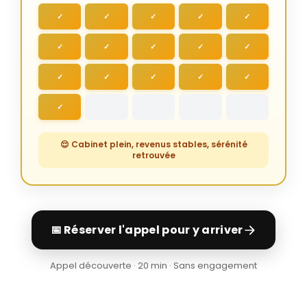
✓
✓
✓
✓
✓
✓
✓
✓
✓
✓
✓
✓
✓
✓
✓
✓
😌 Cabinet plein, revenus stables, sérénité
retrouvée
📅 Réserver l'appel pour y arriver
Appel découverte · 20 min · Sans engagement